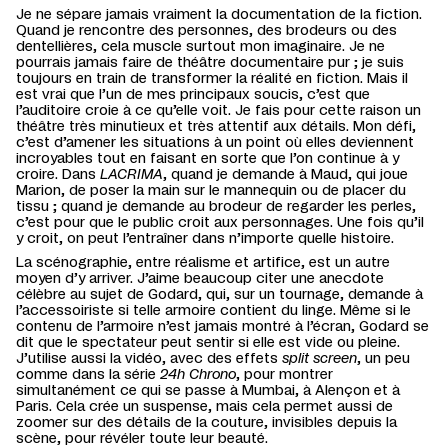
Je ne sépare jamais vraiment la documentation de la fiction.
Quand je rencontre des personnes, des brodeurs ou des
dentellières, cela muscle surtout mon imaginaire. Je ne
pourrais jamais faire de théâtre documentaire pur ; je suis
toujours en train de transformer la réalité en fiction. Mais il
est vrai que l’un de mes principaux soucis, c’est que
l’auditoire croie à ce qu’elle voit. Je fais pour cette raison un
théâtre très minutieux et très attentif aux détails. Mon défi,
c’est d’amener les situations à un point où elles deviennent
incroyables tout en faisant en sorte que l’on continue à y
croire. Dans
LACRIMA
, quand je demande à Maud, qui joue
Marion, de poser la main sur le mannequin ou de placer du
tissu ; quand je demande au brodeur de regarder les perles,
c’est pour que le public croit aux personnages. Une fois qu’il
y croit, on peut l’entraîner dans n’importe quelle histoire.
La scénographie, entre réalisme et artifice, est un autre
moyen d’y arriver. J’aime beaucoup citer une anecdote
célèbre au sujet de Godard, qui, sur un tournage, demande à
l’accessoiriste si telle armoire contient du linge. Même si le
contenu de l’armoire n’est jamais montré à l’écran, Godard se
dit que le spectateur peut sentir si elle est vide ou pleine.
J’utilise aussi la vidéo, avec des effets
split screen
, un peu
comme dans la série
24h Chrono
, pour montrer
simultanément ce qui se passe à Mumbai, à Alençon et à
Paris. Cela crée un suspense, mais cela permet aussi de
zoomer sur des détails de la couture, invisibles depuis la
scène, pour révéler toute leur beauté.