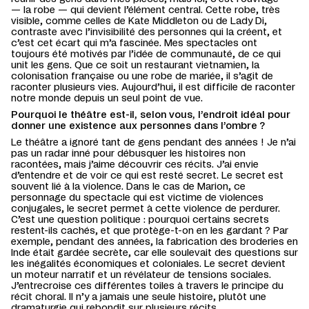
— la robe — qui devient l’élément central. Cette robe, très
visible, comme celles de Kate Middleton ou de Lady Di,
contraste avec l’invisibilité des personnes qui la créent, et
c’est cet écart qui m’a fascinée. Mes spectacles ont
toujours été motivés par l’idée de communauté, de ce qui
unit les gens. Que ce soit un restaurant vietnamien, la
colonisation française ou une robe de mariée, il s’agit de
raconter plusieurs vies. Aujourd’hui, il est difficile de raconter
notre monde depuis un seul point de vue.
Pourquoi le théâtre est-il, selon vous, l’endroit idéal pour
donner une existence aux personnes dans l’ombre ?
Le théâtre a ignoré tant de gens pendant des années ! Je n’ai
pas un radar inné pour débusquer les histoires non
racontées, mais j’aime découvrir ces récits. J’ai envie
d’entendre et de voir ce qui est resté secret. Le secret est
souvent lié à la violence. Dans le cas de Marion, ce
personnage du spectacle qui est victime de violences
conjugales, le secret permet à cette violence de perdurer.
C’est une question politique : pourquoi certains secrets
restent-ils cachés, et que protège-t-on en les gardant ? Par
exemple, pendant des années, la fabrication des broderies en
Inde était gardée secrète, car elle soulevait des questions sur
les inégalités économiques et coloniales. Le secret devient
un moteur narratif et un révélateur de tensions sociales.
J’entrecroise ces différentes toiles à travers le principe du
récit choral. Il n’y a jamais une seule histoire, plutôt une
dramaturgie qui rebondit sur plusieurs récits.