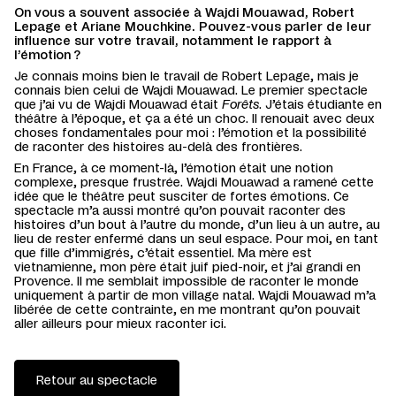
On vous a souvent associée à Wajdi Mouawad, Robert
Lepage et Ariane Mouchkine. Pouvez-vous parler de leur
influence sur votre travail, notamment le rapport à
l’émotion ?
Je connais moins bien le travail de Robert Lepage, mais je
connais bien celui de Wajdi Mouawad. Le premier spectacle
que j’ai vu de Wajdi Mouawad était
Forêts
. J’étais étudiante en
théâtre à l’époque, et ça a été un choc. Il renouait avec deux
choses fondamentales pour moi : l’émotion et la possibilité
de raconter des histoires au-delà des frontières.
En France, à ce moment-là, l’émotion était une notion
complexe, presque frustrée. Wajdi Mouawad a ramené cette
idée que le théâtre peut susciter de fortes émotions. Ce
spectacle m’a aussi montré qu’on pouvait raconter des
histoires d’un bout à l’autre du monde, d’un lieu à un autre, au
lieu de rester enfermé dans un seul espace. Pour moi, en tant
que fille d’immigrés, c’était essentiel. Ma mère est
vietnamienne, mon père était juif pied-noir, et j’ai grandi en
Provence. Il me semblait impossible de raconter le monde
uniquement à partir de mon village natal. Wajdi Mouawad m’a
libérée de cette contrainte, en me montrant qu’on pouvait
aller ailleurs pour mieux raconter ici.
Retour au spectacle