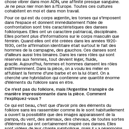
chose vibrer dans mon ADN, une affinité presque sanguine.
Je ne peux nier mon lien à l’Europe. Toutes ces cultures
cohabitent en moi et dans mon travail.
Pour ce qui est du corps argentin, les torses qui s’imposent
dans l’espace et donnent immédiatement l’idée de
confrontation sont très caractéristiques des danses
folkloriques. Elles ont un caractère patriarcal, disciplinaire.
Elles portent plus d’informations sur le corps masculin que
féminin. Quand elles ont été créées dans les années 1920-
1930, cette affirmation identitaire était surtout le fait des
hommes de la campagne, des gauchos. Ces danses sont
d’ailleurs aussi très binaires. Dans les rares rôles qui sont
réservés aux femmes, tout devient léger, fluide,
gracile. Aujourd’hui, femmes et hommes dansent les rôles
indifféremment. Dans la pièce, on a voulu les mêler en
affublant la femme d’une barbe et en la lui ôtant. On a
cherché une hybridation qui contienne une quantité énorme
d’éléments du folklore sans en être.
Ce n’est pas du folklore, mais l’Argentine transpire de
manière impressionnante dans la pièce. Comment
l’expliquez-vous ?
Ce qui est beau, c’est que d’avoir pris des éléments du
folklore sans les rassembler comme ils le sont habituellement
a ouvert la possibilité que des images apparaissent de la
pampa, du vent, des animaux, des chevaux, de toutes sortes
d’éléments qui ont certainement inspiré ces danses. Elles
sont vidées de leur charge symbolique, mais il y a néanmoins