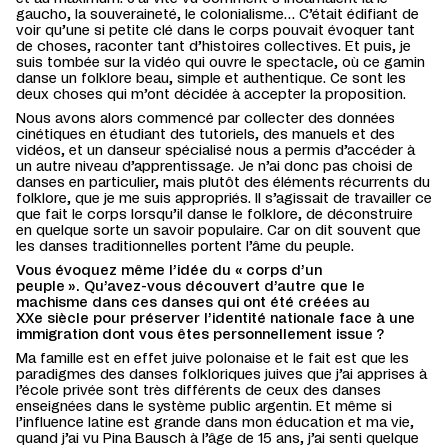
gaucho, la souveraineté, le colonialisme… C’était édifiant de
voir qu’une si petite clé dans le corps pouvait évoquer tant
de choses, raconter tant d’histoires collectives. Et puis, je
suis tombée sur la vidéo qui ouvre le spectacle, où ce gamin
danse un folklore beau, simple et authentique. Ce sont les
deux choses qui m’ont décidée à accepter la proposition.
Nous avons alors commencé par collecter des données
cinétiques en étudiant des tutoriels, des manuels et des
vidéos, et un danseur spécialisé nous a permis d’accéder à
un autre niveau d’apprentissage. Je n’ai donc pas choisi de
danses en particulier, mais plutôt des éléments récurrents du
folklore, que je me suis appropriés. Il s’agissait de travailler ce
que fait le corps lorsqu’il danse le folklore, de déconstruire
en quelque sorte un savoir populaire. Car on dit souvent que
les danses traditionnelles portent l’âme du peuple.
Vous évoquez même l’idée du « corps d’un
peuple ». Qu’avez-vous découvert d’autre que le
machisme dans ces danses qui ont été créées au
XXe siècle pour préserver l’identité nationale face à une
immigration dont vous êtes personnellement issue ?
Ma famille est en effet juive polonaise et le fait est que les
paradigmes des danses folkloriques juives que j’ai apprises à
l’école privée sont très différents de ceux des danses
enseignées dans le système public argentin. Et même si
l’influence latine est grande dans mon éducation et ma vie,
quand j’ai vu Pina Bausch à l’âge de 15 ans, j’ai senti quelque