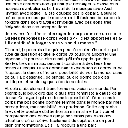
une prise d’information qui finit par recharger la danse d’un
nouveau symbolisme. Le travail de la musique avec Axel
Krygier, avec lequel j’ai été couplée dès le départ, a suivi le
même processus que le mouvement. Il fusionne beaucoup le
folklore dans son travail et l’hybride avec des sons très
éloignés dans ses compositions.
Je reviens à l’idée d’interroger le corps comme un oracle.
Quelles réponses le corps vous a-t-il déjà apportées et a-
t-il contribué à forger votre vision du monde ?
D’abord, je pourrais dire qu’on peut formuler n’importe quel
type de question et que le corps va toujours apporter une
réponse. Je pourrais dire aussi qu’il m’a appris que des
gestes très minimaux peuvent conduire à des lieux très
riches et exquis. Qu’en combinant exploration du corps et de
l’espace, la danse offre une possibilité de voir le monde dans
ce qu’il a d’essentiel, de simple, qu’elle donne des clés
politiques et sociologiques fondamentales.
Et cela a absolument transformé ma vision du monde. Par
exemple, je peux dire que je suis très féministe à cause de la
danse. Ce regard qui me donne la possibilité d’être dans le
corps me positionne comme femme dans le monde par mes
perceptions, ma sensibilité, ma prudence. Cette approche
fine, cette posture d’attention au minimal me font voir et
comprendre des choses que je ne verrais pas dans des
situations où on dérive facilement du sujet et où on perd
plein d’informations. Et si j’ai recours à une part