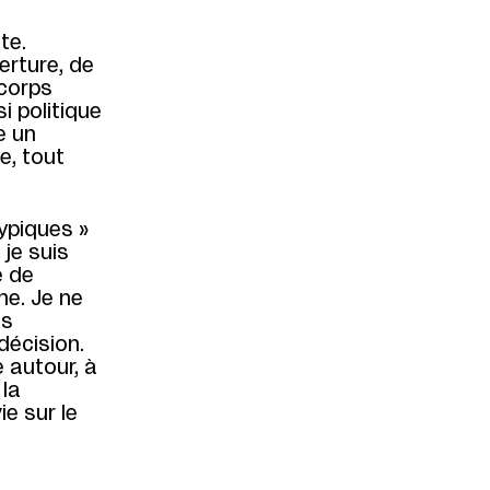
te.
erture, de
 corps
i politique
e un
e, tout
typiques »
 je suis
e de
ne. Je ne
es
 décision.
 autour, à
 la
ie sur le