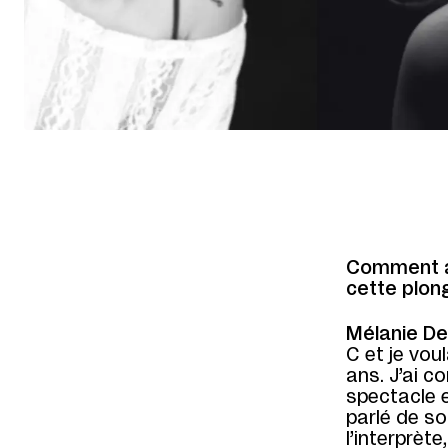
Comment av
cette plon
Mélanie De
C et je vou
ans. J’ai c
spectacle e
parlé de so
l’interprète