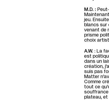
M.D. :
Peut-
Maintenant,
jeu. Ensuit
blancs sur 
venant de m
prisme poli
choix artis
A.W.
: La fa
est politiq
dans un lai
création, j’
suis pas f
Matter
n’av
Comme créat
tout ce qu’
souffrance 
plateau, et 