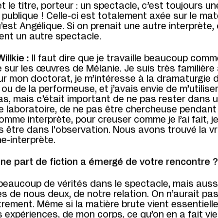
t le titre, porteur : un spectacle, c’est toujours un
publique ! Celle-ci est totalement axée sur le mat
’est Angélique. Si on prenait une autre interprète, 
nt un autre spectacle.
illkie :
Il faut dire que je travaille beaucoup comm
sur les œuvres de Mélanie. Je suis très familière
ur mon doctorat, je m’intéresse à la dramaturgie 
ou de la performeuse, et j’avais envie de m’utilis
s, mais c’était important de ne pas rester dans 
e laboratoire, de ne pas être chercheuse pendant 
omme interprète, pour creuser comme je l’ai fait, j
 être dans l'observation. Nous avons trouvé la vr
e-interprète.
une part de fiction a émergé de votre rencontre 
a beaucoup de vérités dans le spectacle, mais auss
es de nous deux, de notre relation. On n’aurait pas
rement. Même si la matière brute vient essentiel
 expériences, de mon corps, ce qu’on en a fait vi