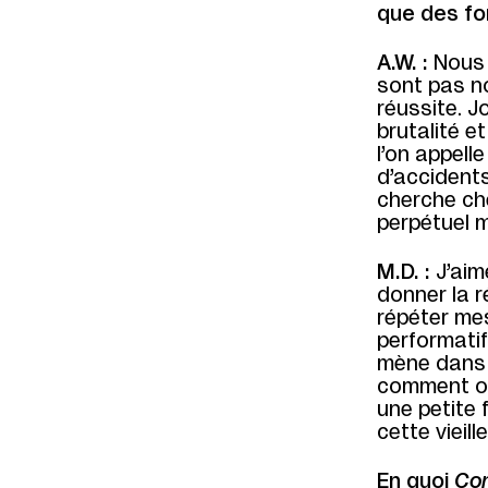
que des fo
A.W. :
Nous 
sont pas no
réussite. J
brutalité e
l’on appell
d’accident
cherche ch
perpétuel 
M.D. :
J’aim
donner la r
répéter mes
performatif
mène dans 
comment on 
une petite 
cette vieil
En quoi
Con