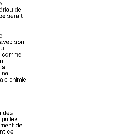
e
ériau de
ce serait
e
 avec son
du
er comme
un
la
e ne
aie chimie
?
i des
 pu les
lement de
ent de