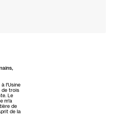
mains,
 à l’Usine
 de trois
te. Le
ue m’a
tière de
prit de la