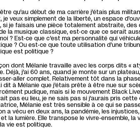
être qu’au début de ma carrière j’étais plus militan
 je veux simplement de la liberté, un espace d’ouv
e, si je faisais une pièce totalement abstraite, des
de la musique classique, est-ce que ce serait auss
oi ? Est-ce que c’est ma personnalité qui véhicul
tique ? Ou est-ce que toute utilisation d’une tribun
tique est politique ?
çon dont Mélanie travaille avec les corps dits « a
ue. Déjà, j’ai 60 ans, quand je monte sur un plateau,
sser-aller complet. Relativement tôt dans la phas
ai dit à Mélanie que j’étais prête à être nue sur scè
orcément pudique, mais si le mouvement Black Liv
ait pas eu lieu, je ne sais pas si j’aurais pris cette
rice, Mélanie est très sensible à ce qui se passe
on a vécu en deux ans, la pandémie, les injustices,
et la lumière. Elle transpose le vivre-ensemble, la v
la vie est politique.