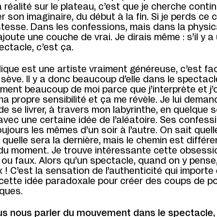
 réalité sur le plateau, c’est que je cherche conti
r son imaginaire, du début à la fin. Si je perds ce 
stesse. Dans les confessions, mais dans la physic
ajoute une couche de vrai. Je dirais même : s’il y a
ctacle, c’est ça.
ique est une artiste vraiment généreuse, c’est fac
 sève. Il y a donc beaucoup d’elle dans le spectacl
ment beaucoup de moi parce que j’interprète et j’
a propre sensibilité et ça me révèle. Je lui deman
 de se livrer, à travers mon labyrinthe, en quelque 
avec une certaine idée de l’aléatoire. Ses confess
ujours les mêmes d’un soir à l’autre. On sait quell
 quelle sera la dernière, mais le chemin est différe
n du moment. Je trouve intéressante cette obsessi
i ou faux. Alors qu’un spectacle, quand on y pense,
 ! C’est la sensation de l’authenticité qui importe 
 cette idée paradoxale pour créer des coups de p
ques.
s nous parler du mouvement dans le spectacle