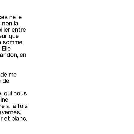
es ne le
t non la
ller entre
eur que
une somme
Elle
bandon, en
e de me
e de
e, qui nous
mine
e à la fois
avernes,
r et blanc.