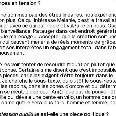
rces en tension ?
ne sommes pas des êtres linéaires, nos expérienc
n plus. Ce qui intéresse Mélanie, c’est le travail e
ouer avec ce qui est noble et vulgaire en nous. Osci
t bienveillance. Patauger dans cet endroit générat
e « le marécage ». Accepter que la création soit 
s qui peuvent mener à de réels moments de grâce. 
ez ses interprètes un engagement total, dans l’a
mouvement.
e les voir tenter de résoudre l’équation plutôt qu
éponse. Certain·e·s me disent que c’est impossibl
 pièces, car elles exigent d’être toujours dans le
. Je cherche le sous-texte, ou plutôt le sous-gest
les recoins, dans les zones d’ombre et qui déter
se meut. L’idée pour Angélique est de pouvoir êtr
fille qui dévale une pente en vélo, un homme des c
le dame qu’elle sera plus tard, homme et femme, noi
fession publique
est-elle une pièce politique ?