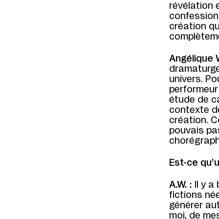
révélation e
confession 
création qu
complèteme
Angélique W
dramaturge 
univers. Po
performeur 
étude de ca
contexte d
création. C
pouvais pas
chorégraph
Est-ce qu’
A.W. :
Il y 
fictions né
générer aut
moi, de mes