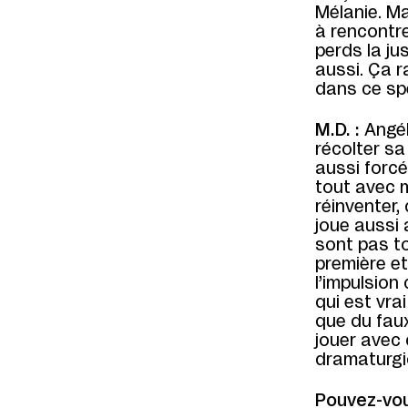
Mélanie. Ma
à rencontre
perds la ju
aussi. Ça r
dans ce spe
M.D. :
Angél
récolter sa
aussi forcé
tout avec m
réinventer,
joue aussi 
sont pas to
première et
l’impulsio
qui est vra
que du faux
jouer avec
dramaturgi
Pouvez-vou