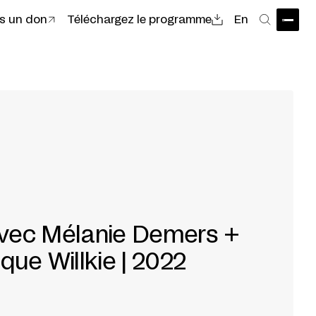
es un don
Téléchargez le programme
En
Ouvri
Recher
avec Mélanie Demers +
que Willkie | 2022