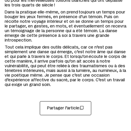
ou pour les merveilleuses toisons blanches qui ont dépassé
les trois quarts de siècle !
D
ans la pratique elle-même
,
on prend
toujours un temps
pour
bouger les yeux fermés, en présence d
’
un témoin.
Puis on
récolte notre voyage
intérieur et
on se donne
un temps
pour
le
partager, en gestes, en mots, et éventuellement on recevra
un témoignage de la personne qui a été témoin.
L
a danse
émerge de cette présence à soi
à travers
une
grande
introspection
.
T
out
cela
implique des outils délicats
, car c
e n
’
est pas
simplement
une danse qui émerge
,
c
’
est notre âme qui danse
et
qui parle à travers le corps.
Et lorsqu’on
écoute le corps
de
cette manière
,
il arrive parfois qu’on
ait
accès
à notre
vulnérabilité, qui peut être relié
e
à des trauma
tisme
s ou à des
ténèbres
intérieures
, mais
aussi à la lumière, au numineux, à la
vie poétique même.
J
e pense que c
’
est une occasion
d
’
expérience affective du sacré, par le corps.
C’est un travail
qui exige un grand soin.
Partager l’article