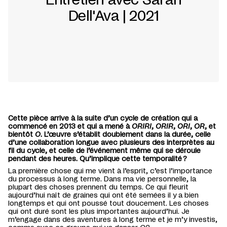
Dell'Ava | 2021
Cette pièce
arrive à la suite d
’
un cycle
de création
qui a
commencé
en
2013 et qui a mené à
ORIRI
,
ORIR
,
ORI
,
OR
, et
bientôt
O
.
L’œuvre
s’établit doublement dans la durée
, celle
d’
une
collaboration longue avec plusieurs des interprètes
au
fil du cycle,
et
celle de l’événement même qui se déroule
pendant des heures.
Qu’implique cette temporalité ?
La
première chose
qui
me vient
à l’esprit, c’est
l’importance
du processus à long terme.
Dans
ma vie personnelle, la
plupart des choses prennent du temps
. Ce qui fleurit
aujourd’hui naît
de graines qui ont été
semées
il y a bien
longtemps et qui ont poussé
tout
doucement.
Les
choses
qui ont duré sont les plus importantes aujourd
’
hui.
Je
m
’
engage dans des
aventures
à long terme et je m
’y investis,