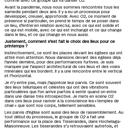
c
omme
avec c
e groupe qui va
danser
O
2
.
Avant la pandémie, nous nous sommes rencontrés tous les
samedis pendant deux ans. Il
y a eu un processus
pour
développer, creuser, approfondir.
Avec
O
2
, ce moment de
présence si particulier, o
n prend le temps de se poser dans
un lieu,
d’entrer
en relation avec
lui
, avec ce qui est solide
et
ce qui est mobile, avec ce qui est inchangé et ce qui change
dans le lieu, et ce qui change
en nous aussi.
Justement, comment s’est fait le choix des lieux pour ce
printemps
?
I
nstinctivement
, ce sont
les places devant les églises qui ont
attiré mon attention
.
Nous dansions devant des églises d
éjà
l
’
année
dernière,
pour des performances
furtives
.
Je suis
marquée par l’
aspect architectural
de ces lieux et des voies
minérales qui les bordent. Il y a une rencontre entre le v
ertical
et l’
horizontal.
Je n’y entre pas, mais j’apprécie leur parvis. Ce sont souvent
des lieux telluriques et célestes
qui ont des
vibration
s
particulières
qu
e l’
on
arrive parfois à sentir
quand on entre
dans une danse très introspective.
Je mets en scène
O
2
dans ces lieux pour raviver à la conscience les « temples de
chair » que sont nos corps, tellement sensibles.
Les parvis d’église sont aussi des
lieux de rassemblement
.
A
u
tout début du processus,
le groupe de
O
2
a
fait une
performance sur la
p
lace des
T
isserandes
, dans Hochelaga-
Maisonneuve.
Les tisserandes s’y retrouvaient autrefois, et