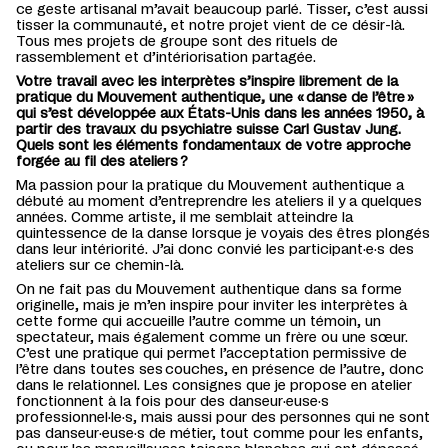
c
e geste artisanal
m’avait beaucoup parlé. T
isser,
c’est
aussi
tisser la communauté
, et
notre
projet vient
de ce désir-là.
Tous
mes projets de groupe sont des
rituel
s
de
rassemblement et d
’
intériorisation partagée
.
Votre travail avec les interprètes s’inspire librement
d
e la
pratique du
M
ouvement
a
uthentique
, une « danse de l’être »
qui s’est développée aux États-Unis dans les années 1950, à
partir des travaux du psychiatre suisse
Carl Gustav Jung
.
Q
uels sont les éléments fondamentaux
de votre approche
forgée au fil des ateliers ?
Ma passion pour la
pratique du Mouvement
a
uthentique
a
débuté a
u moment d’entreprendre les ateliers
il y a quelques
années
.
Comme artiste, il me semblait atteindre la
quintessence de la danse lorsque je voyais des êtres plongés
dans leur intériorité. J’
ai
donc
convié
les
participant·e·s
des
ateliers
sur ce chemin-là.
On ne fait pas du
M
ouvement
a
uthentique dans sa forme
originelle
, mais j
e m
’
en inspire
pour inviter les interprètes
à
cette
forme
qui
accueille
l
’
autre
comme un
témoin,
un
spectateur
, mais également comme
un frère
ou une sœur
.
C’est une
pratique
qui
permet
l’
acceptation permissive de
l
’
être dans toutes
ses
couches
,
e
n présence de l
’
autre
,
donc
dans le relationnel.
L
es consignes
que je propose en atelier
fonctionn
ent
à la fois
pour des
danseur
·euse·
s
professionnel
·le·
s
,
mais aussi pour d
es personnes qui ne sont
pas
danseur
·euse·
s
de métier
,
tout comme pour les enfants,